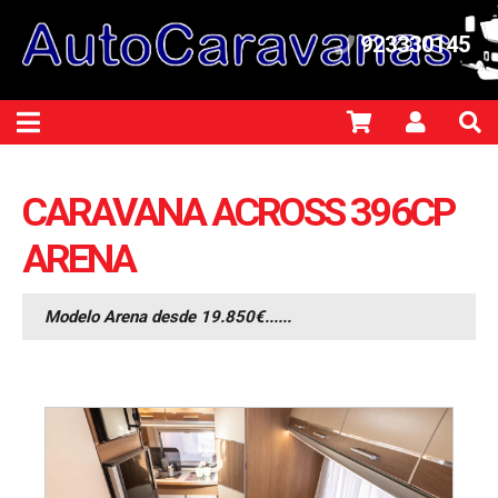
923330145
CARAVANA ACROSS 396CP
ARENA
Modelo Arena desde 19.850€......