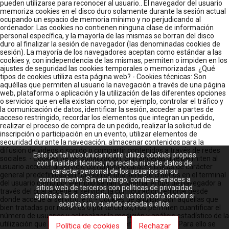
pueden utilizarse para reconocer al usuario.. El navegador del usuario
memoriza cookies en el disco duro solamente durante la sesión actual
ocupando un espacio de memoria mínimo y no perjudicando al
ordenador. Las cookies no contienen ninguna clase de información
personal específica, y la mayoría de las mismas se borran del disco
duro al finalizar la sesión de navegador (las denominadas cookies de
sesión). La mayoría de los navegadores aceptan como estándar a las
cookies y, con independencia de las mismas, permiten o impiden en los
ajustes de seguridad las cookies temporales o memorizadas. ¿Qué
tipos de cookies utiliza esta página web? - Cookies técnicas: Son
aquéllas que permiten al usuario la navegación a través de una página
web, plataforma o aplicación y la utilización de las diferentes opciones
o servicios que en ella existan como, por ejemplo, controlar el tráfico y
la comunicación de datos, identificar la sesión, acceder a partes de
acceso restringido, recordar los elementos que integran un pedido,
realizar el proceso de compra de un pedido, realizar la solicitud de
inscripción o participación en un evento, utilizar elementos de
seguridad durante la navegación, almacenar contenidos para la
difusión de videos o sonido o compartir contenidos a través de redes
Este portal web únicamente utiliza cookies propias
sociales. - Cookies de personalización: Son aquéllas que permiten al
con finalidad técnica, no recaba ni cede datos de
usuario acceder al servicio con algunas características de carácter
carácter personal de los usuarios sin su
general predefinidas en función de una serie de criterios en el terminal
conocimiento. Sin embargo, contiene enlaces a
del usuario como por ejemplo serian el idioma, el tipo de navegador a
sitios web de terceros con políticas de privacidad
través del cual accede al servicio, la configuración regional desde
ajenas a la de este sitio, que usted podrá decidir si
donde accede al servicio, etc. - Cookies de análisis: Son aquéllas que
acepta o no cuando acceda a ellos.
bien tratadas por nosotros o por terceros, nos permiten cuantificar el
número de usuarios y así realizar la medición y análisis estadístico de la
utilización que hacen los usuarios del servicio ofertado. Para ello se
Política de cookies
Rechazar