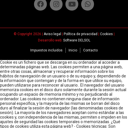
© Copyright 2026 |
Aviso legal
|
Política de privacidad
|
Cookies
|
Desarrollo web:
Software DELSOL
Impuestos incluidos
Inicio
Contacto
Cookie es un fichero que se descarga en su ordenador al acceder a
determinadas páginas web. Las cookies permiten a una página web,
entre otras cosas, almacenar y recuperar información sobre los
hábitos de navegación de un usuario o de su equipo y, dependiendo de
la información que contengan y de la forma en que utilice su equipo,
pueden utilizarse para reconocer al usuario.. El navegador del usuario
memoriza cookies en el disco duro solamente durante la sesión actual
ocupando un espacio de memoria mínimo y no perjudicando al
ordenador. Las cookies no contienen ninguna clase de información
personal específica, y la mayoría de las mismas se borran del disco
duro al finalizar la sesión de navegador (las denominadas cookies de
sesión). La mayoría de los navegadores aceptan como estándar a las
cookies y, con independencia de las mismas, permiten o impiden en los
ajustes de seguridad las cookies temporales o memorizadas. ¿Qué
tipos de cookies utiliza esta página web? - Cookies técnicas: Son