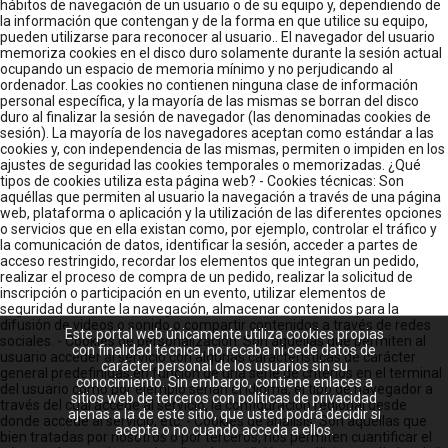
hábitos de navegación de un usuario o de su equipo y, dependiendo de
la información que contengan y de la forma en que utilice su equipo,
pueden utilizarse para reconocer al usuario.. El navegador del usuario
memoriza cookies en el disco duro solamente durante la sesión actual
ocupando un espacio de memoria mínimo y no perjudicando al
ordenador. Las cookies no contienen ninguna clase de información
personal específica, y la mayoría de las mismas se borran del disco
duro al finalizar la sesión de navegador (las denominadas cookies de
sesión). La mayoría de los navegadores aceptan como estándar a las
cookies y, con independencia de las mismas, permiten o impiden en los
ajustes de seguridad las cookies temporales o memorizadas. ¿Qué
tipos de cookies utiliza esta página web? - Cookies técnicas: Son
aquéllas que permiten al usuario la navegación a través de una página
web, plataforma o aplicación y la utilización de las diferentes opciones
o servicios que en ella existan como, por ejemplo, controlar el tráfico y
la comunicación de datos, identificar la sesión, acceder a partes de
acceso restringido, recordar los elementos que integran un pedido,
realizar el proceso de compra de un pedido, realizar la solicitud de
inscripción o participación en un evento, utilizar elementos de
seguridad durante la navegación, almacenar contenidos para la
difusión de videos o sonido o compartir contenidos a través de redes
Este portal web únicamente utiliza cookies propias
sociales. - Cookies de personalización: Son aquéllas que permiten al
con finalidad técnica, no recaba ni cede datos de
usuario acceder al servicio con algunas características de carácter
carácter personal de los usuarios sin su
general predefinidas en función de una serie de criterios en el terminal
conocimiento. Sin embargo, contiene enlaces a
del usuario como por ejemplo serian el idioma, el tipo de navegador a
sitios web de terceros con políticas de privacidad
través del cual accede al servicio, la configuración regional desde
ajenas a la de este sitio, que usted podrá decidir si
donde accede al servicio, etc. - Cookies de análisis: Son aquéllas que
acepta o no cuando acceda a ellos.
bien tratadas por nosotros o por terceros, nos permiten cuantificar el