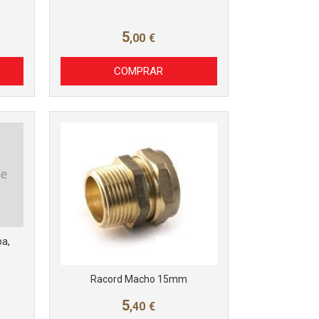
5
,00
€
Más info
COMPRAR
a,
Racord Macho 15mm
5
,40
€