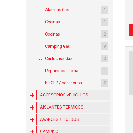
Alarmas Gas
1
Cocinas
1
Cocinas
2
Camping Gas
8
Cartuchos Gas
3
Repuestos cocina
1
Kit GLP / accesorios
2
ACCESORIOS VEHICULOS
AISLANTES TERMICOS
AVANCES Y TOLDOS
CAMPING