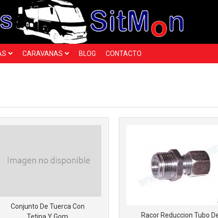
Más info
AS
CARAVANAS
BLOG
CONTACTO
Más info
Conjunto De Tuerca Con
Racor Reduccion Tubo D
Tetina Y Gom