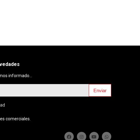
ovedades
mos informado...
Enviar
dad
es comerciales.