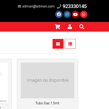
923330145
sitmon@sitmon.com
Más info
Tubo Gas 1.5mt
e