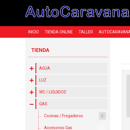
INICIO
TIENDA ONLINE
TALLER
AUTOCARAVAN
TIENDA
AGUA
LUZ
WC / LIQUIDOS
GAS
Cocinas / Fregaderos
6
Accesorios Gas
32