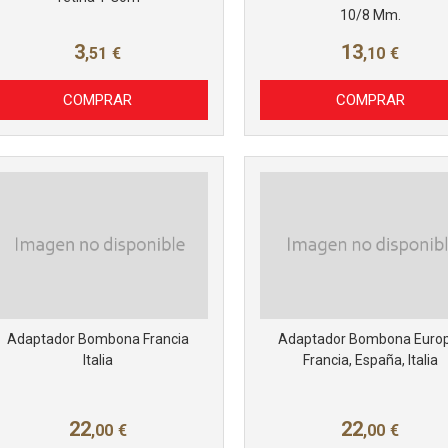
10/8 Mm.
3
13
,51
€
,10
€
Más info
Más info
COMPRAR
COMPRAR
Adaptador Bombona Francia
Adaptador Bombona Europ
Italia
Francia, España, Italia
22
22
,00
€
,00
€