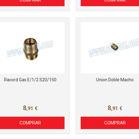
Racord Gas E/1/2 S20/150
Union Doble Macho
8
8
,91
€
,91
€
COMPRAR
COMPRAR