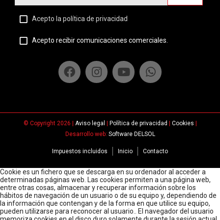
Acepto la política de privacidad
Acepto recibir comunicaciones comerciales.
© Copyright 2026 |
Aviso legal
|
Política de privacidad
|
Cookies
|
Desarrollo web:
Software DELSOL
Impuestos incluidos
Inicio
Contacto
Cookie es un fichero que se descarga en su ordenador al acceder a
determinadas páginas web. Las cookies permiten a una página web,
entre otras cosas, almacenar y recuperar información sobre los
hábitos de navegación de un usuario o de su equipo y, dependiendo de
la información que contengan y de la forma en que utilice su equipo,
pueden utilizarse para reconocer al usuario.. El navegador del usuario
memoriza cookies en el disco duro solamente durante la sesión actual