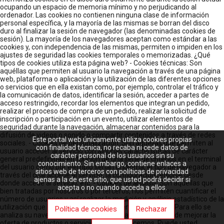
ocupando un espacio de memoria mínimo y no perjudicando al
ordenador. Las cookies no contienen ninguna clase de información
personal específica, y la mayoría de las mismas se borran del disco
duro al finalizar la sesión de navegador (las denominadas cookies de
sesión). La mayoría de los navegadores aceptan como estándar a las
cookies y, con independencia de las mismas, permiten o impiden en los
ajustes de seguridad las cookies temporales o memorizadas. ¿Qué
tipos de cookies utiliza esta página web? - Cookies técnicas: Son
aquéllas que permiten al usuario la navegación a través de una página
web, plataforma o aplicación y la utilización de las diferentes opciones
o servicios que en ella existan como, por ejemplo, controlar el tráfico y
la comunicación de datos, identificar la sesión, acceder a partes de
acceso restringido, recordar los elementos que integran un pedido,
realizar el proceso de compra de un pedido, realizar la solicitud de
inscripción o participación en un evento, utilizar elementos de
seguridad durante la navegación, almacenar contenidos para la
difusión de videos o sonido o compartir contenidos a través de redes
Este portal web únicamente utiliza cookies propias
sociales. - Cookies de personalización: Son aquéllas que permiten al
con finalidad técnica, no recaba ni cede datos de
usuario acceder al servicio con algunas características de carácter
carácter personal de los usuarios sin su
general predefinidas en función de una serie de criterios en el terminal
conocimiento. Sin embargo, contiene enlaces a
del usuario como por ejemplo serian el idioma, el tipo de navegador a
sitios web de terceros con políticas de privacidad
través del cual accede al servicio, la configuración regional desde
ajenas a la de este sitio, que usted podrá decidir si
donde accede al servicio, etc. - Cookies de análisis: Son aquéllas que
acepta o no cuando acceda a ellos.
bien tratadas por nosotros o por terceros, nos permiten cuantificar el
número de usuarios y así realizar la medición y análisis estadístico de la
utilización que hacen los usuarios del servicio ofertado. Para ello se
Política de cookies
Rechazar
analiza su navegación en nuestra página web con el fin de mejorar la
oferta de productos o servicios que le ofrecemos. Puede usted