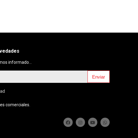
ovedades
mos informado...
Enviar
dad
es comerciales.