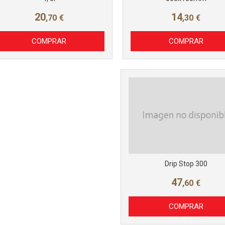
20
14
,70
€
,30
€
COMPRAR
COMPRAR
Drip Stop 300
47
,60
€
COMPRAR