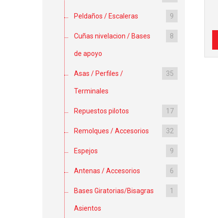
Peldaños / Escaleras
9
Cuñas nivelacion / Bases
8
de apoyo
Asas / Perfiles /
35
Terminales
Repuestos pilotos
17
Remolques / Accesorios
32
Espejos
9
Antenas / Accesorios
6
Bases Giratorias/Bisagras
1
Asientos