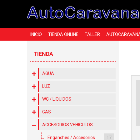
INICIO
TIENDA ONLINE
TALLER
AUTOCARAVAN
TIENDA
AGUA
LUZ
WC / LIQUIDOS
GAS
ACCESORIOS VEHICULOS
Enganches / Accesorios
17