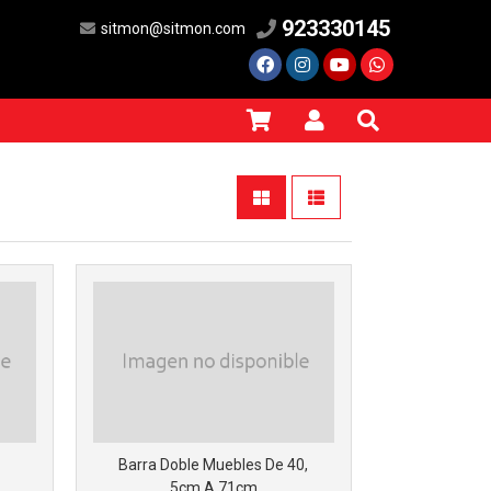
923330145
sitmon@sitmon.com
Barra Doble Muebles De 40,
5cm A 71cm