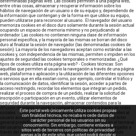
determinadas páginas web. Las cookies permiten a una página web,
entre otras cosas, almacenar y recuperar información sobre los
hábitos de navegación de un usuario o de su equipo y, dependiendo de
la información que contengan y de la forma en que utilice su equipo,
pueden utilizarse para reconocer al usuario.. El navegador del usuario
memoriza cookies en el disco duro solamente durante la sesión actual
ocupando un espacio de memoria mínimo y no perjudicando al
ordenador. Las cookies no contienen ninguna clase de información
personal específica, y la mayoría de las mismas se borran del disco
duro al finalizar la sesión de navegador (las denominadas cookies de
sesión). La mayoría de los navegadores aceptan como estándar a las
cookies y, con independencia de las mismas, permiten o impiden en los
ajustes de seguridad las cookies temporales o memorizadas. ¿Qué
tipos de cookies utiliza esta página web? - Cookies técnicas: Son
aquéllas que permiten al usuario la navegación a través de una página
web, plataforma o aplicación y la utilización de las diferentes opciones
o servicios que en ella existan como, por ejemplo, controlar el tráfico y
la comunicación de datos, identificar la sesión, acceder a partes de
acceso restringido, recordar los elementos que integran un pedido,
realizar el proceso de compra de un pedido, realizar la solicitud de
inscripción o participación en un evento, utilizar elementos de
seguridad durante la navegación, almacenar contenidos para la
difusión de videos o sonido o compartir contenidos a través de redes
Este portal web únicamente utiliza cookies propias
sociales. - Cookies de personalización: Son aquéllas que permiten al
con finalidad técnica, no recaba ni cede datos de
usuario acceder al servicio con algunas características de carácter
carácter personal de los usuarios sin su
general predefinidas en función de una serie de criterios en el terminal
conocimiento. Sin embargo, contiene enlaces a
del usuario como por ejemplo serian el idioma, el tipo de navegador a
sitios web de terceros con políticas de privacidad
través del cual accede al servicio, la configuración regional desde
ajenas a la de este sitio, que usted podrá decidir si