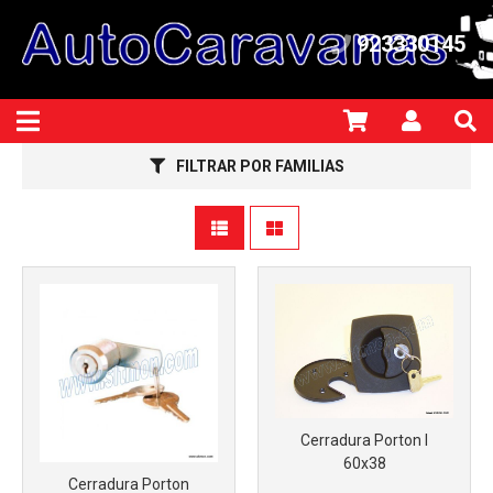
Más info
Más info
923330145
FILTRAR POR FAMILIAS
Más info
Más info
Cerradura Porton I
60x38
Cerradura Porton