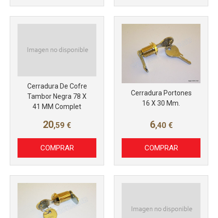
Más info
Más info
Cerradura De Cofre
Cerradura Portones
Tambor Negra 78 X
16 X 30 Mm.
41 MM Complet
20
6
,59
€
,40
€
COMPRAR
COMPRAR