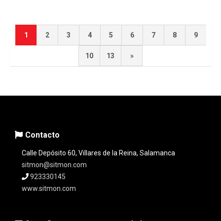
1
2
3
4
5
6
7
8
9
10
13
»
Contacto
Calle Depósito 60, Villares de la Reina, Salamanca
sitmon@sitmon.com
923330145
www.sitmon.com