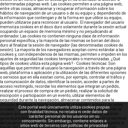
determinadas páginas web. Las cookies permiten a una página web,
entre otras cosas, almacenar y recuperar información sobre los
hábitos de navegación de un usuario o de su equipo y, dependiendo de
la información que contengan y de la forma en que utilice su equipo,
pueden utilizarse para reconocer al usuario.. El navegador del usuario
memoriza cookies en el disco duro solamente durante la sesión actual
ocupando un espacio de memoria mínimo y no perjudicando al
ordenador. Las cookies no contienen ninguna clase de información
personal específica, y la mayoría de las mismas se borran del disco
duro al finalizar la sesión de navegador (las denominadas cookies de
sesión). La mayoría de los navegadores aceptan como estándar a las
cookies y, con independencia de las mismas, permiten o impiden en los
ajustes de seguridad las cookies temporales o memorizadas. ¿Qué
tipos de cookies utiliza esta página web? - Cookies técnicas: Son
aquéllas que permiten al usuario la navegación a través de una página
web, plataforma o aplicación y la utilización de las diferentes opciones
o servicios que en ella existan como, por ejemplo, controlar el tráfico y
la comunicación de datos, identificar la sesión, acceder a partes de
acceso restringido, recordar los elementos que integran un pedido,
realizar el proceso de compra de un pedido, realizar la solicitud de
inscripción o participación en un evento, utilizar elementos de
seguridad durante la navegación, almacenar contenidos para la
difusión de videos o sonido o compartir contenidos a través de redes
Este portal web únicamente utiliza cookies propias
sociales. - Cookies de personalización: Son aquéllas que permiten al
con finalidad técnica, no recaba ni cede datos de
usuario acceder al servicio con algunas características de carácter
carácter personal de los usuarios sin su
general predefinidas en función de una serie de criterios en el terminal
conocimiento. Sin embargo, contiene enlaces a
del usuario como por ejemplo serian el idioma, el tipo de navegador a
sitios web de terceros con políticas de privacidad
través del cual accede al servicio, la configuración regional desde