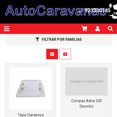
Más info
923330145
FILTRAR POR FAMILIAS
Más info
Más info
Compas Adria 230
Derecho
Tapa Claraboya