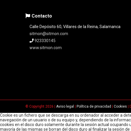
Contacto
Calle Depósito 60, Villares de la Reina, Salamanca
sitmon@sitmon.com
923330145
www.sitmon.com
© Copyright 2026 |
Aviso legal
|
Política de privacidad
|
Cookies
| 
Cookie es un fichero que se descarga en su ordenador al acceder a det
navegación de un usuario o de su equipo y, dependiendo de la informaci
cookies en el disco duro solamente durante la sesión actual ocupando 
mayoría de las mismas se borran del disco duro al finalizar la sesión