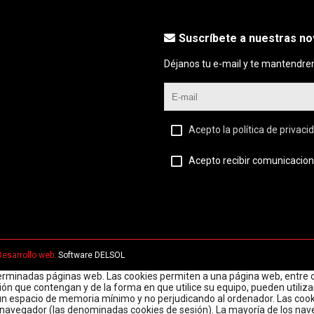
Suscríbete a nuestras n
Déjanos tu e-mail y te mantendre
Acepto la política de privaci
Acepto recibir comunicacion
Desarrollo web:
Software DELSOL
erminadas páginas web. Las cookies permiten a una página web, entre o
ón que contengan y de la forma en que utilice su equipo, pueden utiliz
un espacio de memoria mínimo y no perjudicando al ordenador. Las cooki
 de navegador (las denominadas cookies de sesión). La mayoría de los n