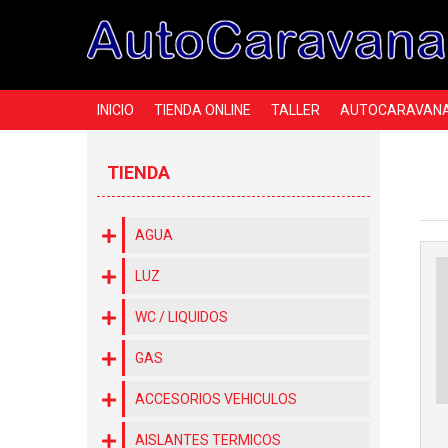
INICIO
TIENDA ONLINE
TALLER
AUTOCARAVAN
TIENDA
AGUA
LUZ
WC / LIQUIDOS
GAS
ACCESORIOS VEHICULOS
AISLANTES TERMICOS