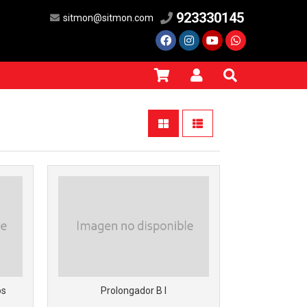
923330145
sitmon@sitmon.com
os
Prolongador B I