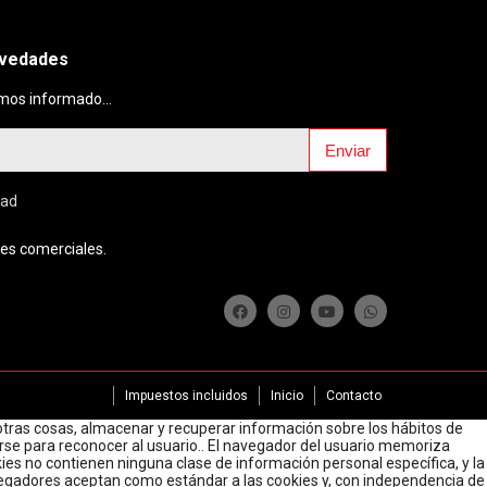
ovedades
mos informado...
Enviar
dad
es comerciales.
Impuestos incluidos
Inicio
Contacto
tras cosas, almacenar y recuperar información sobre los hábitos de
arse para reconocer al usuario.. El navegador del usuario memoriza
es no contienen ninguna clase de información personal específica, y la
avegadores aceptan como estándar a las cookies y, con independencia de