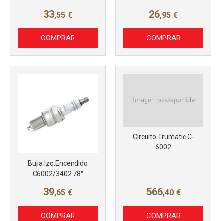
33
26
,55
€
,95
€
COMPRAR
COMPRAR
Más info
Más info
Circuito Trumatic C-
6002
Bujia Izq.Encendido
C6002/3402 78°
39
566
,65
€
,40
€
COMPRAR
COMPRAR