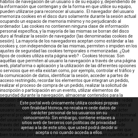
hábitos de navegación de un usuario o de su equipo y, dependiendo de
la información que contengan y de la forma en que utilice su equipo,
pueden utilizarse para reconocer al usuario.. El navegador del usuario
memoriza cookies en el disco duro solamente durante la sesión actual
ocupando un espacio de memoria mínimo y no perjudicando al
ordenador. Las cookies no contienen ninguna clase de información
personal específica, y la mayoría de las mismas se borran del disco
duro al finalizar la sesión de navegador (las denominadas cookies de
sesión). La mayoría de los navegadores aceptan como estándar a las
cookies y, con independencia de las mismas, permiten o impiden en los
ajustes de seguridad las cookies temporales o memorizadas. ¿Qué
tipos de cookies utiliza esta página web? - Cookies técnicas: Son
aquéllas que permiten al usuario la navegación a través de una página
web, plataforma o aplicación y la utilización de las diferentes opciones
o servicios que en ella existan como, por ejemplo, controlar el tráfico y
la comunicación de datos, identificar la sesión, acceder a partes de
acceso restringido, recordar los elementos que integran un pedido,
realizar el proceso de compra de un pedido, realizar la solicitud de
inscripción o participación en un evento, utilizar elementos de
seguridad durante la navegación, almacenar contenidos para la
difusión de videos o sonido o compartir contenidos a través de redes
Este portal web únicamente utiliza cookies propias
sociales. - Cookies de personalización: Son aquéllas que permiten al
con finalidad técnica, no recaba ni cede datos de
usuario acceder al servicio con algunas características de carácter
carácter personal de los usuarios sin su
general predefinidas en función de una serie de criterios en el terminal
conocimiento. Sin embargo, contiene enlaces a
del usuario como por ejemplo serian el idioma, el tipo de navegador a
sitios web de terceros con políticas de privacidad
través del cual accede al servicio, la configuración regional desde
ajenas a la de este sitio, que usted podrá decidir si
donde accede al servicio, etc. - Cookies de análisis: Son aquéllas que
acepta o no cuando acceda a ellos.
bien tratadas por nosotros o por terceros, nos permiten cuantificar el