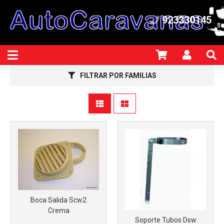
Más info
Más info
923330145
FILTRAR POR FAMILIAS
Más info
Más info
Boca Salida Scw2
Crema
Soporte Tubos Dsw