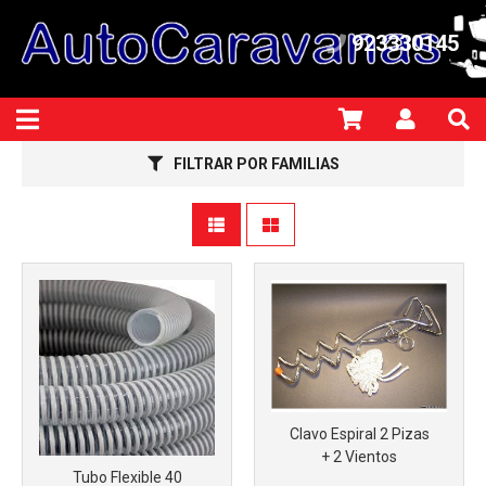
Más info
923330145
Más info
FILTRAR POR FAMILIAS
Clavo Espiral 2 Pizas
Más info
Más info
+ 2 Vientos
Tubo Flexible 40