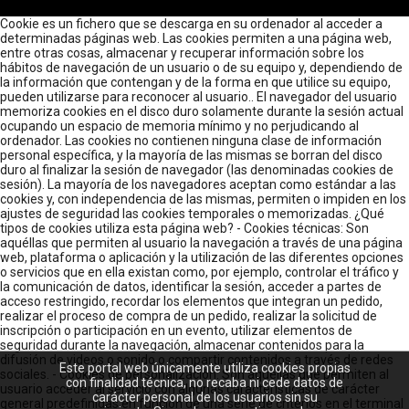
Cookie es un fichero que se descarga en su ordenador al acceder a
determinadas páginas web. Las cookies permiten a una página web,
entre otras cosas, almacenar y recuperar información sobre los
hábitos de navegación de un usuario o de su equipo y, dependiendo de
la información que contengan y de la forma en que utilice su equipo,
pueden utilizarse para reconocer al usuario.. El navegador del usuario
memoriza cookies en el disco duro solamente durante la sesión actual
ocupando un espacio de memoria mínimo y no perjudicando al
ordenador. Las cookies no contienen ninguna clase de información
personal específica, y la mayoría de las mismas se borran del disco
duro al finalizar la sesión de navegador (las denominadas cookies de
sesión). La mayoría de los navegadores aceptan como estándar a las
cookies y, con independencia de las mismas, permiten o impiden en los
ajustes de seguridad las cookies temporales o memorizadas. ¿Qué
tipos de cookies utiliza esta página web? - Cookies técnicas: Son
aquéllas que permiten al usuario la navegación a través de una página
web, plataforma o aplicación y la utilización de las diferentes opciones
o servicios que en ella existan como, por ejemplo, controlar el tráfico y
la comunicación de datos, identificar la sesión, acceder a partes de
acceso restringido, recordar los elementos que integran un pedido,
realizar el proceso de compra de un pedido, realizar la solicitud de
inscripción o participación en un evento, utilizar elementos de
seguridad durante la navegación, almacenar contenidos para la
difusión de videos o sonido o compartir contenidos a través de redes
Este portal web únicamente utiliza cookies propias
sociales. - Cookies de personalización: Son aquéllas que permiten al
con finalidad técnica, no recaba ni cede datos de
usuario acceder al servicio con algunas características de carácter
carácter personal de los usuarios sin su
general predefinidas en función de una serie de criterios en el terminal