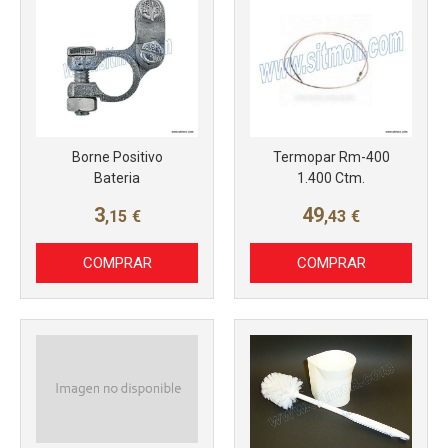
Borne Positivo
Termopar Rm-400
Bateria
1.400 Ctm.
3
49
,15
€
,43
€
COMPRAR
COMPRAR