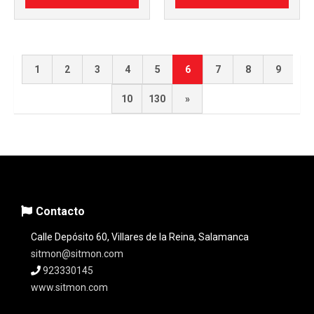
1
2
3
4
5
6
7
8
9
10
130
»
Contacto
Calle Depósito 60, Villares de la Reina, Salamanca
sitmon@sitmon.com
923330145
www.sitmon.com