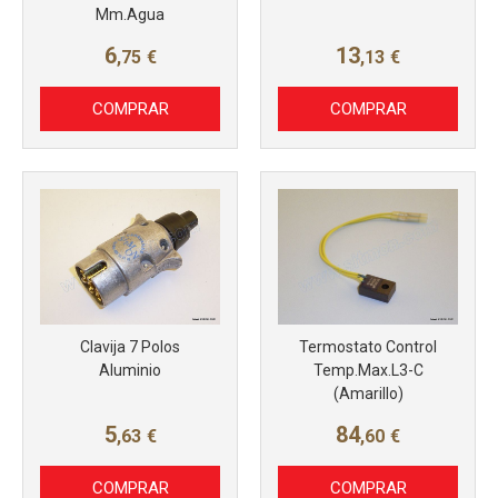
Mm.Agua
6
13
,75
€
,13
€
COMPRAR
COMPRAR
Más info
Más info
Clavija 7 Polos
Termostato Control
Aluminio
Temp.Max.L3-C
(Amarillo)
5
84
,63
€
,60
€
COMPRAR
COMPRAR